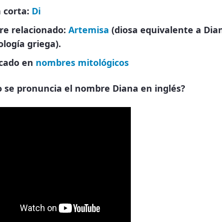
 corta:
Di
e relacionado:
Artemisa
(diosa equivalente a Dia
ología griega).
icado en
nombres mitológicos
 se pronuncia el nombre Diana en inglés?