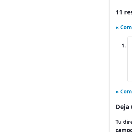
11 re
« Com
« Com
Deja 
Tu dir
campo