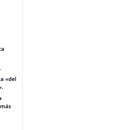
ca
.
ca «del
».
a
a más