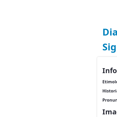
Di
Sig
Inf
Etimol
Histor
Pronun
Ima