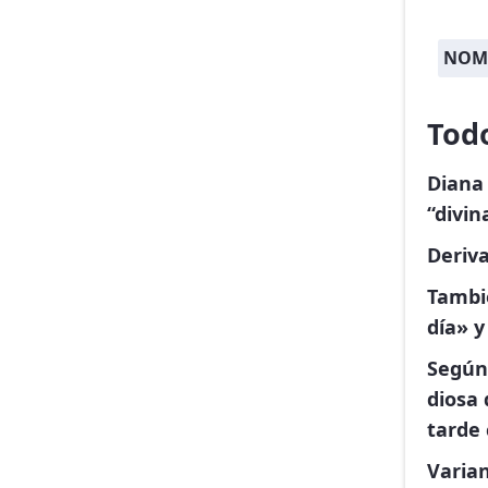
NOMB
Tod
Diana
“divin
Deriva
Tambié
día» y
Según 
diosa 
tarde 
Varia