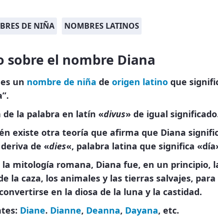
RES DE NIÑA
NOMBRES LATINOS
o sobre el nombre Diana
 es un
nombre de niña
de
origen latino
que signifi
a”.
 de la palabra en latín «
divus
» de igual significado
n existe otra teoría que afirma que Diana signifi
 deriva de «
dies
«, palabra latina que significa «día
la mitología romana, Diana fue, en un principio, l
de la caza, los animales y las tierras salvajes, par
convertirse en la diosa de la luna y la castidad.
ntes:
Diane
.
Dianne
,
Deanna
,
Dayana
, etc.