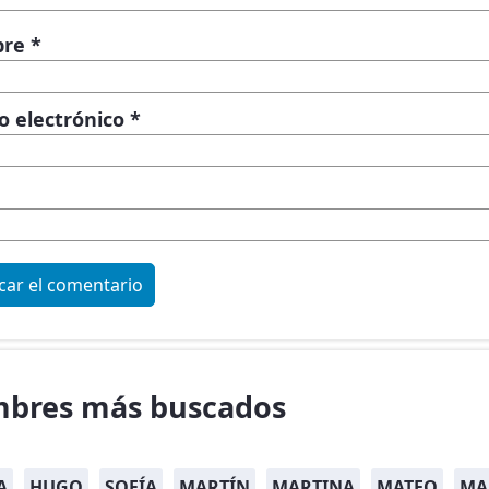
bre
*
o electrónico
*
bres más buscados
A
HUGO
SOFÍA
MARTÍN
MARTINA
MATEO
MA