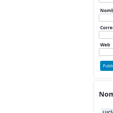
Nom
Corre
Web
Nom
LUCÍ