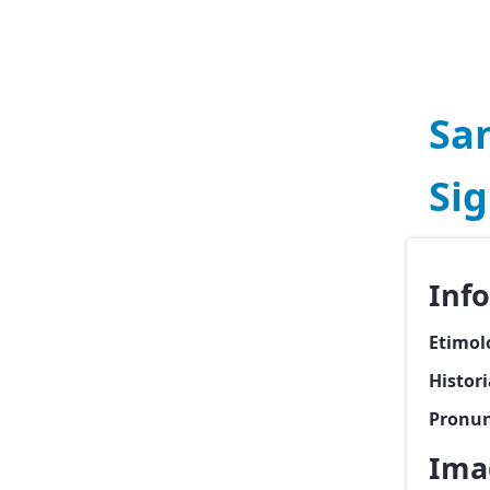
Sa
Sig
Inf
Etimol
Histor
Pronun
Ima