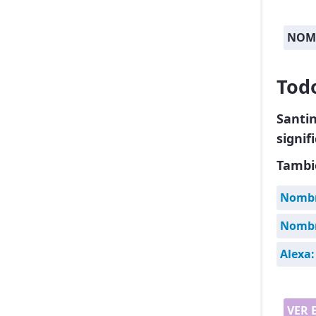
NOM
Tod
Santi
signif
Tambi
Nombr
Nombre
Alexa:
VER 