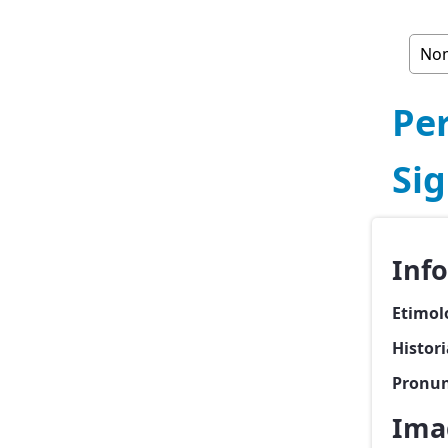
Pe
Sig
Inf
Etimol
Histor
Pronun
Ima