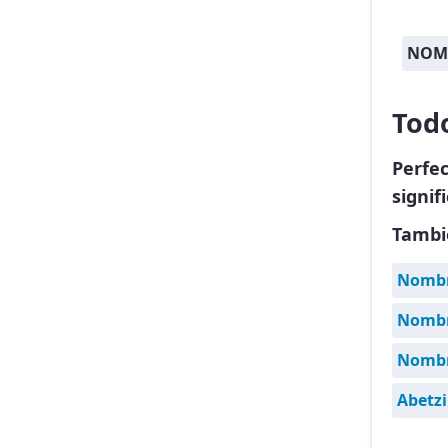
NOM
Tod
Perfe
signif
Tambi
Nombr
Nombre
Nombr
Abetzi