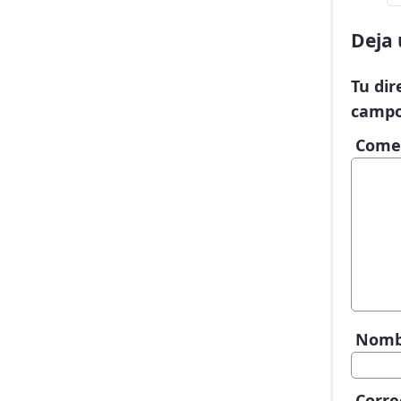
Deja 
Tu dir
campo
Come
Nom
Corre