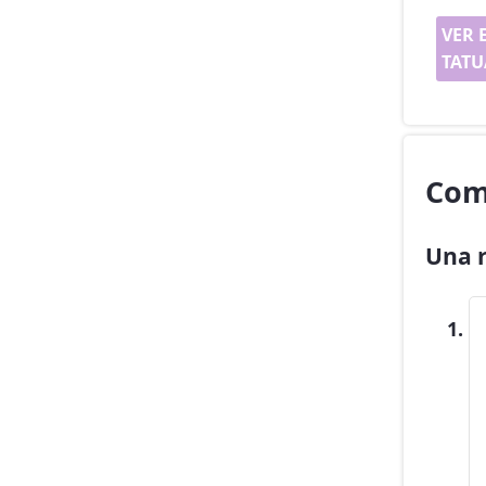
VER 
TATU
Com
Una r