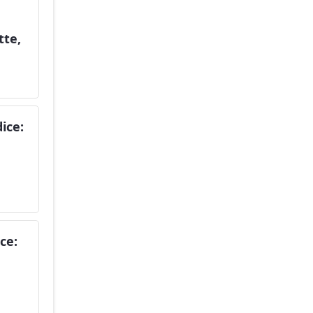
tte,
dice:
ice: