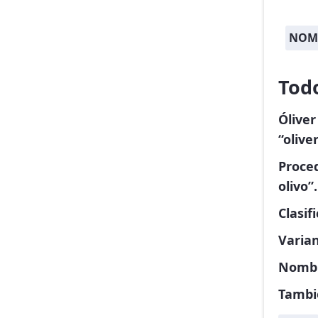
NOM
Todo
Óliver
“olive
Proced
olivo”.
Clasif
Varia
Nombr
Tambi