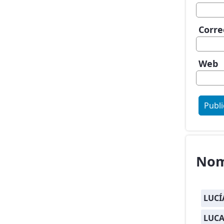
Corre
Web
Nom
LUCÍ
LUCA