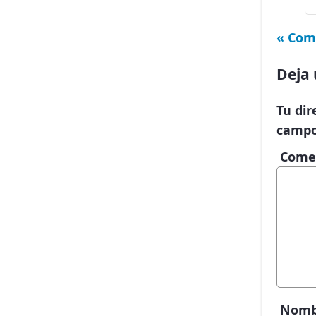
« Com
Deja 
Tu dir
campo
Come
Nom