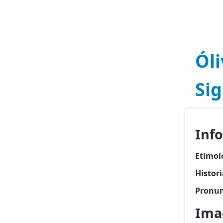
Óli
Sig
Inf
Etimol
Histori
Pronun
Imag