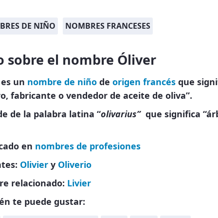
BRES DE NIÑO
NOMBRES FRANCESES
 sobre el nombre Óliver
 es un
nombre de niño
de
origen francés
que signi
ro, fabricante o vendedor de aceite de oliva”.
e de la palabra latina “
olivarius”
que significa “ár
icado en
nombres de profesiones
ntes:
Olivier
y
Oliverio
e relacionado:
Livier
én te puede gustar: