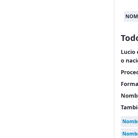
NOM
Tod
Lucio
o naci
Proced
Forma
Nombr
Tambi
Nombr
Nombr