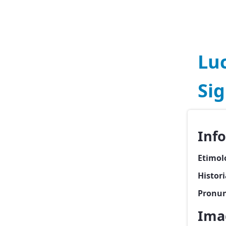
Lu
Sig
Inf
Etimol
Histor
Pronun
Ima