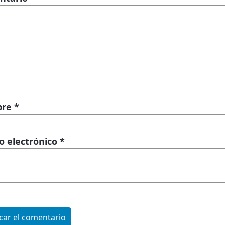
bre
*
o electrónico
*