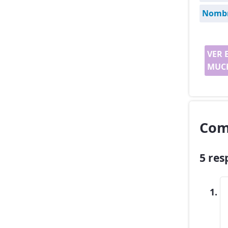
Nombre
VER 
MUCH
Com
5 res