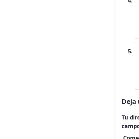
Deja 
Tu dir
campo
Come