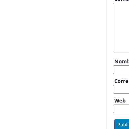
Nom
Corre
Web