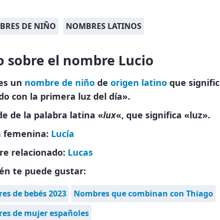
BRES DE NIÑO
NOMBRES LATINOS
o sobre el nombre Lucio
 es un
nombre de niño
de
origen latino
que signific
do con la primera luz del día».
e de la palabra latina «
lux
«, que significa «luz».
 femenina:
Lucía
e relacionado:
Lucas
én te puede gustar:
es de bebés 2023
Nombres que combinan con Thiago
es de mujer españoles