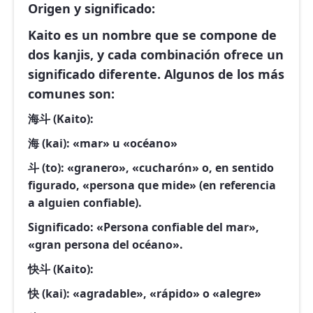
Origen y significado:
Kaito es un nombre que se compone de
dos kanjis, y cada combinación ofrece un
significado diferente. Algunos de los más
comunes son:
海斗 (Kaito)
:
海 (kai)
: «mar» u «océano»
斗 (to)
: «granero», «cucharón» o, en sentido
figurado, «persona que mide» (en referencia
a alguien confiable).
Significado: «Persona confiable del mar»,
«gran persona del océano».
快斗 (Kaito)
:
快 (kai)
: «agradable», «rápido» o «alegre»