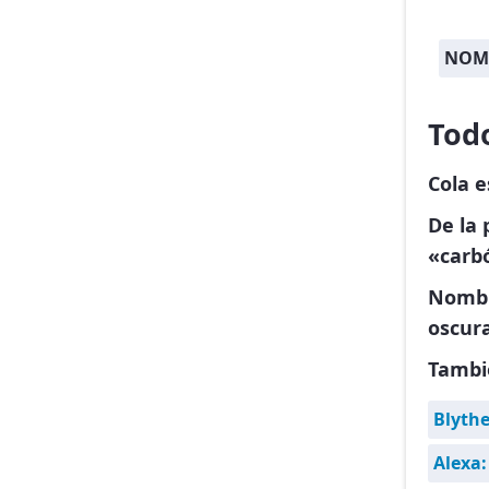
NOM
Tod
Cola 
De la 
«carb
Nombr
oscura
Tambi
Blyth
Alexa: