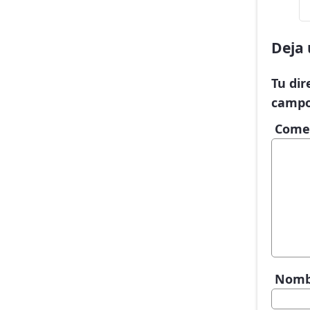
Deja 
Tu dir
campo
Come
Nom