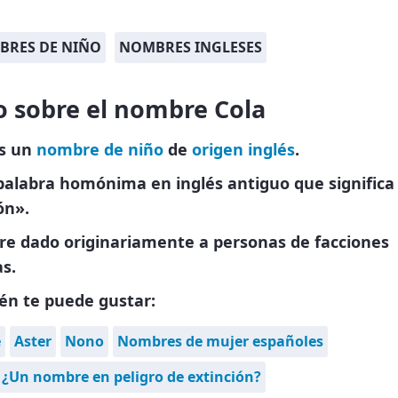
BRES DE NIÑO
NOMBRES INGLESES
o sobre el nombre Cola
es un
nombre de niño
de
origen inglés
.
palabra homónima en inglés antiguo que significa
ón».
e dado originariamente a personas de facciones
s.
én te puede gustar:
e
Aster
Nono
Nombres de mujer españoles
 ¿Un nombre en peligro de extinción?