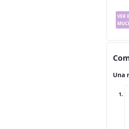
VER 
MUCH
Com
Una r