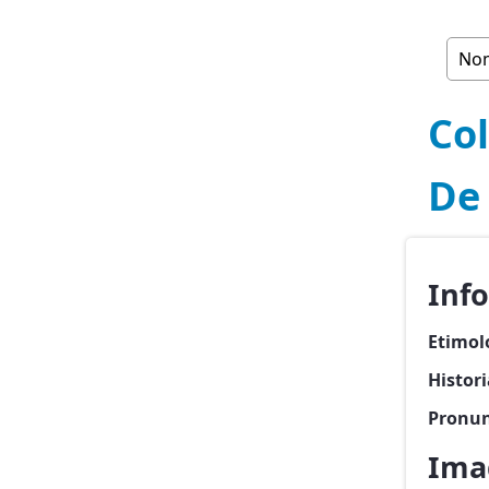
Col
De
Inf
Etimol
Histor
Pronun
Ima