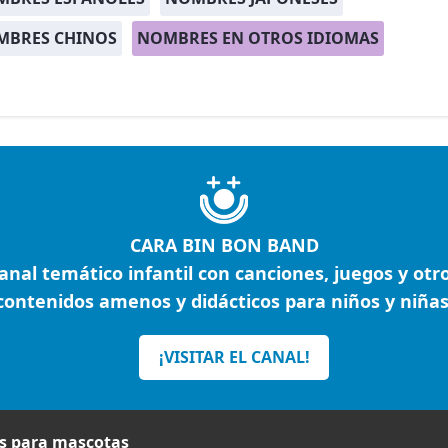
MBRES CHINOS
NOMBRES EN OTROS IDIOMAS
CARA BIN BON BAND
anal temático infantil con canciones, juegos y otr
contenidos amenos y didácticos para niños y niñas
¡VISITAR EL CANAL!
 para mascotas