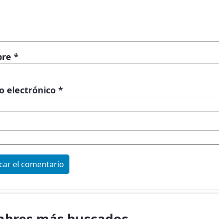
bre
*
o electrónico
*
bres más buscados