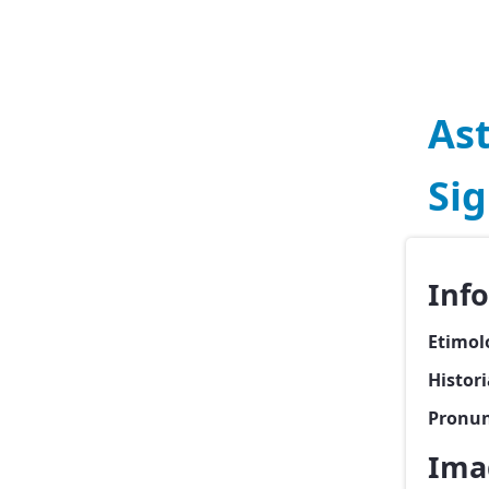
Ast
Sig
Inf
Etimol
Histori
Pronun
Ima