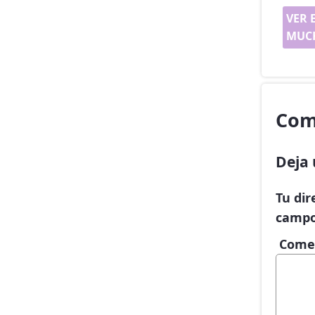
VER 
MUCH
Com
Deja 
Tu dir
campo
Come