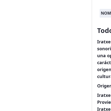
NOMB
Todo
Iratx
sonori
una o
caráct
origen
cultur
Orige
Iratxe
Provi
Iratx