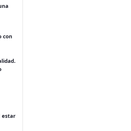
 una
o con
n
alidad.
o
 estar