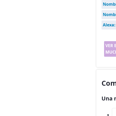
Nombr
Nombre
Alexa:
VER 
MUCH
Com
Una r