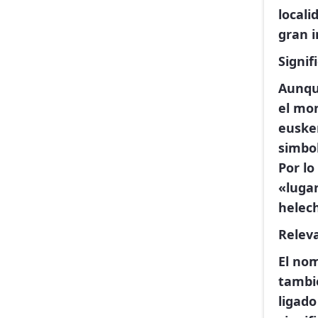
locali
gran i
Signif
Aunqu
el mon
eusker
simbol
Por lo
«lugar
helec
Releva
El nom
tambié
ligad