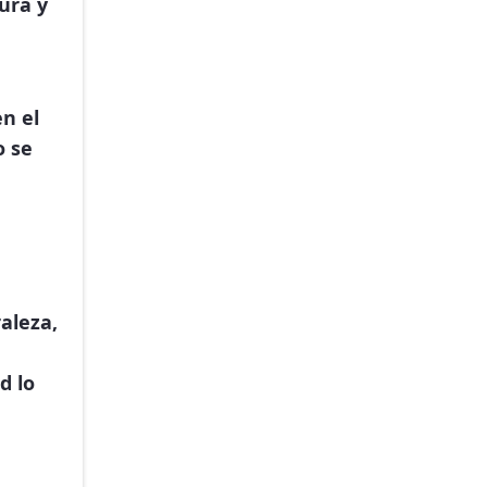
tura y
n el
o se
aleza,
d lo