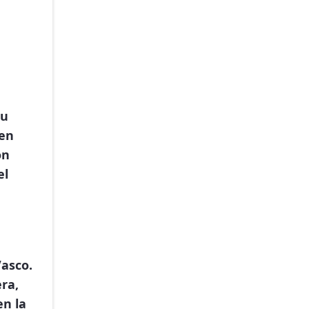
Su
 en
on
el
Vasco.
ra,
en la