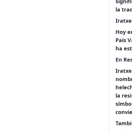
signif
la tra
Iratxe
Hoy e
País V
ha est
En Re
Iratxe
nombre
helech
la res
símbol
convi
Tambi