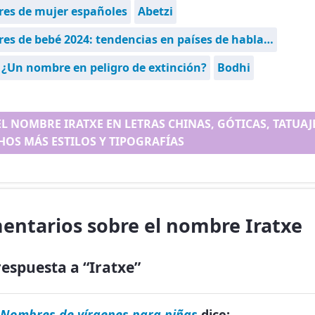
es de mujer españoles
Abetzi
s de bebé 2024: tendencias en países de habla…
 ¿Un nombre en peligro de extinción?
Bodhi
EL NOMBRE IRATXE EN LETRAS CHINAS, GÓTICAS, TATUAJE.
OS MÁS ESTILOS Y TIPOGRAFÍAS
entarios sobre el nombre Iratxe
espuesta a “Iratxe”
Nombres de vírgenes para niñas
dice: