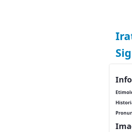
Ira
Sig
Inf
Etimol
Histori
Pronun
Imag