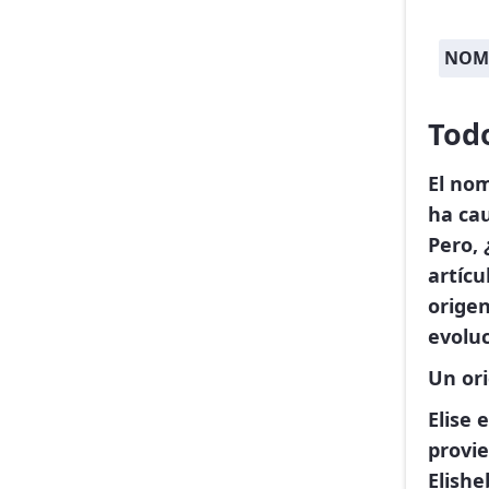
NOMB
Todo
El nom
ha cau
Pero, 
artícu
origen
evoluc
Un or
Elise 
provie
Elish