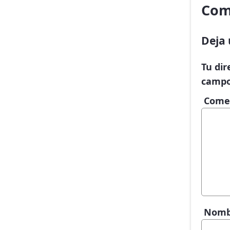
Com
Deja 
Tu dir
campo
Come
Nom