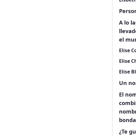
Person
A lo l
llevad
el mu
Elise 
Elise C
Elise B
Un no
El nom
combin
nombre
bondad
¿Te gu