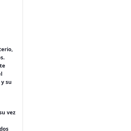
erio,
s.
te
l
 y su
 su vez
 dos