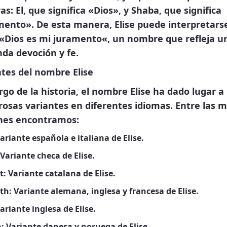
ras:
El
, que significa «Dios», y
Shaba
, que significa
mento». De esta manera, Elise puede interpretars
«
Dios es mi juramento
«, un nombre que refleja u
da devoción y fe.
tes del nombre Elise
argo de la historia, el nombre Elise ha dado lugar a
osas variantes en diferentes idiomas. Entre las 
es encontramos:
ariante española e italiana de Elise.
Variante checa de Elise.
t:
Variante catalana de Elise.
th:
Variante alemana, inglesa y francesa de Elise.
ariante inglesa de Elise.
:
Variante danesa y noruega de Elise.