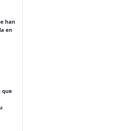
ue han
la en
a que
u