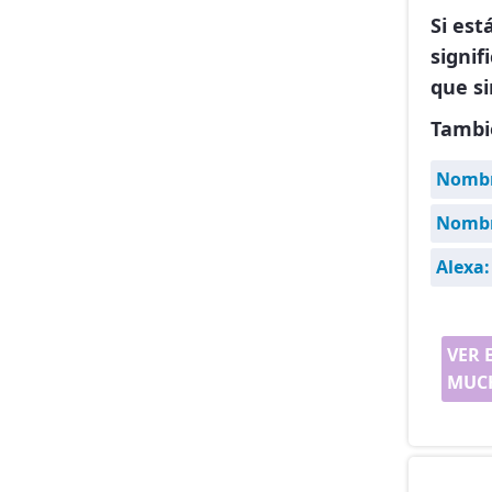
Si est
signif
que si
Tambi
Nombr
Nombre
Alexa:
VER 
MUCH