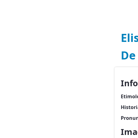
Eli
De 
Info
Etimol
Histori
Pronun
Imag