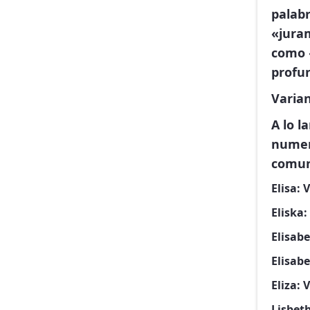
palab
«jura
como 
profun
Varian
A lo l
numer
comun
Elisa:
V
Eliska:
Elisabe
Elisabe
Eliza:
V
Lisbeth