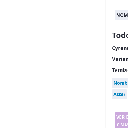
NOMB
Tod
Cyren
Varia
Tambi
Nombre
Aster
VER 
Y MU