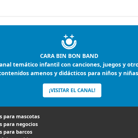
CARA BIN BON BAND
anal temático infantil con canciones, juegos y otr
contenidos amenos y didácticos para niños y niñas
¡VISITAR EL CANAL!
 para mascotas
 para negocios
 para barcos