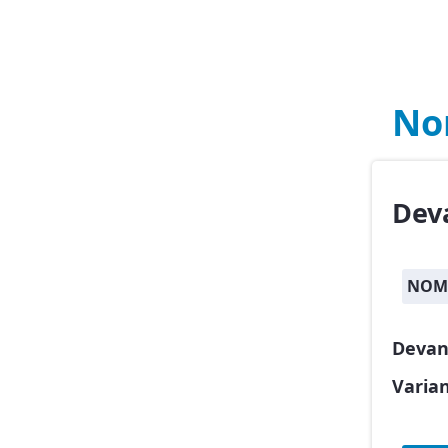
No
Dev
NOMB
Devan
Varia