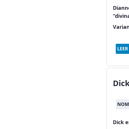
Diann
“divin
Varia
LEER
Dic
NOM
Dick 