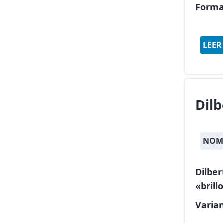
Forma
LEER
Dilb
NOM
Dilber
«brillo
Varia