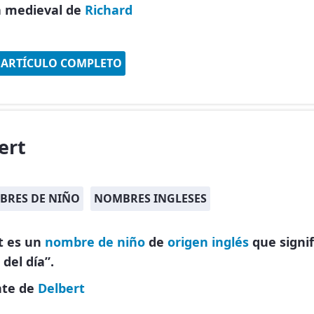
 medieval de
Richard
 ARTÍCULO COMPLETO
ert
BRES DE NIÑO
NOMBRES INGLESES
t es un
nombre de niño
de
origen inglés
que signif
 del día”.
nte de
Delbert