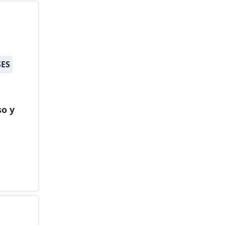
ES
so y