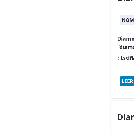
NOMB
Diamo
“diam
Clasif
LEER
Dia