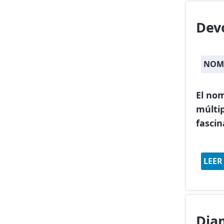
Dev
NOMB
El no
múltip
fasci
LEER
Dia