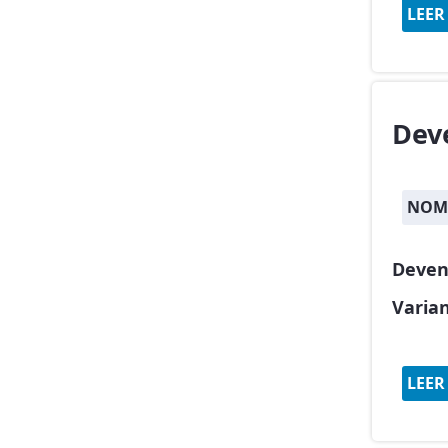
LEER
Dev
NOMB
Deven
Varia
LEER