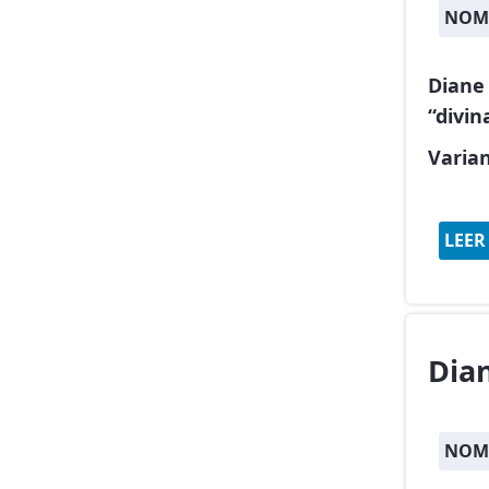
NOMB
Diane
“divin
Varia
LEER
Dia
NOMB