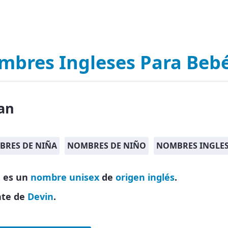
mbres Ingleses Para Beb
an
RES DE NIÑA
NOMBRES DE NIÑO
NOMBRES INGLES
 es un
nombre unisex
de
origen inglés
.
nte de
Devin
.