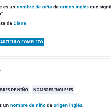
e es un
nombre de niña
de
origen inglés
que signi
a”.
nte de
Diane
 ARTÍCULO COMPLETO
k
BRES DE NIÑO
NOMBRES INGLESES
es un
nombre de niño
de
origen inglés
.