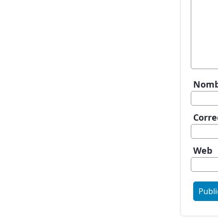
Nom
Corre
Web