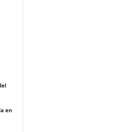
del
da en