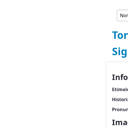
Tor
Sig
Inf
Etimol
Histori
Pronun
Imag