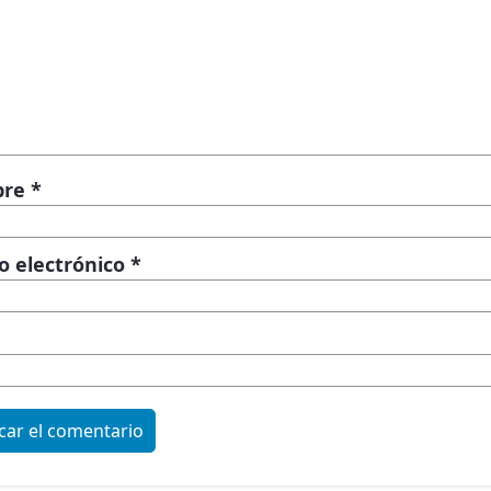
bre
*
o electrónico
*