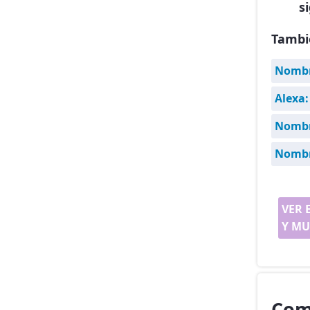
s
Tambi
Nombre
Alexa:
Nombr
Nombr
VER 
Y MU
Com