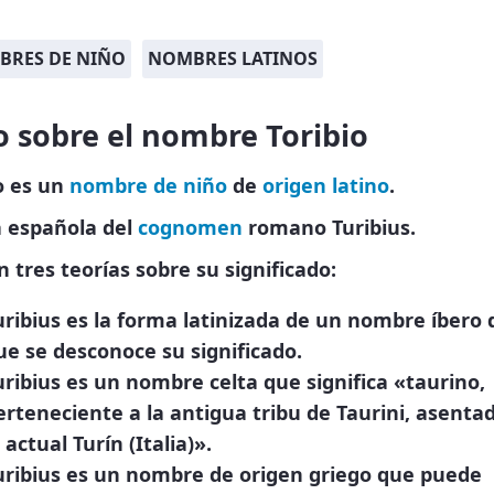
BRES DE NIÑO
NOMBRES LATINOS
 sobre el nombre Toribio
o es un
nombre de niño
de
origen latino
.
 española del
cognomen
romano Turibius.
n tres teorías sobre su significado:
uribius es la forma latinizada de un nombre íbero 
ue se desconoce su significado.
uribius es un nombre celta que significa «taurino,
erteneciente a la antigua tribu de Taurini, asenta
 actual Turín (Italia)».
uribius es un nombre de origen griego que puede