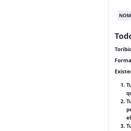
NOM
Todo
Toribi
Forma
Existe
T
q
T
p
el
T