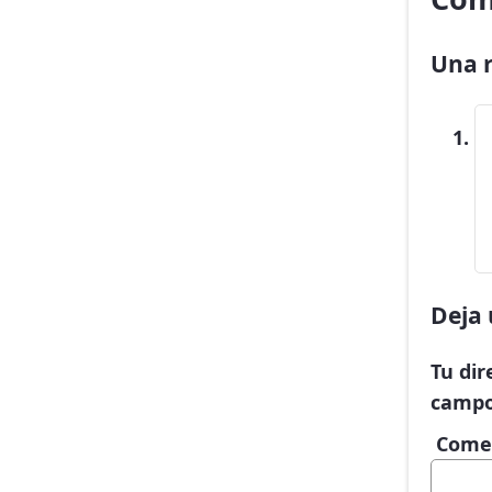
Una r
Deja 
Tu dir
campo
Come