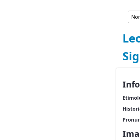
Le
Si
Inf
Etimol
Histor
Pronun
Ima