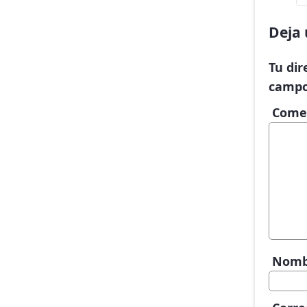
Deja 
Tu dir
campo
Come
Nom