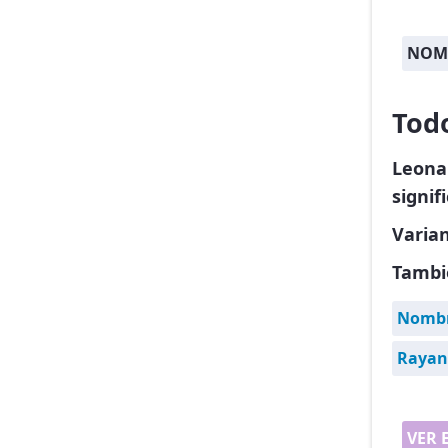
NOM
Tod
Leona
signif
Varia
Tambi
Nombre
Rayan
VER 