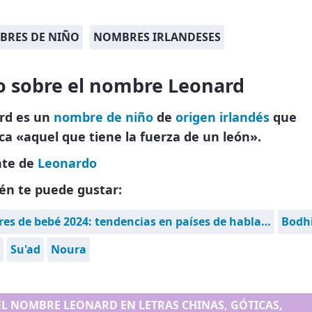
BRES DE NIÑO
NOMBRES IRLANDESES
o sobre el nombre Leonard
rd es un
nombre de niño
de
origen irlandés
que
ica «aquel que tiene la fuerza de un león».
nte de
Leonardo
én te puede gustar:
s de bebé 2024: tendencias en países de habla…
Bodh
Su'ad
Noura
EL NOMBRE LEONARD EN LETRAS CHINAS, GÓTICAS,