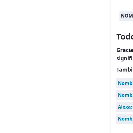
NOM
Tod
Graci
signif
Tambi
Nombr
Nombre
Alexa:
Nombr