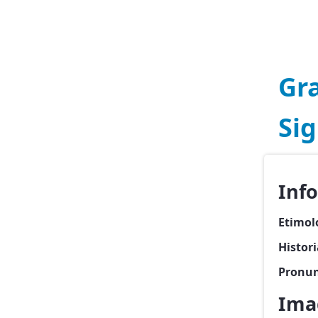
Gr
Sig
Inf
Etimol
Histor
Pronun
Ima