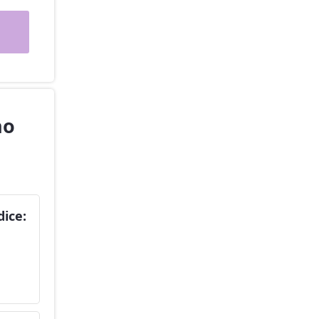
no
dice: