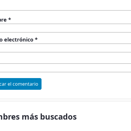
bre
*
o electrónico
*
bres más buscados