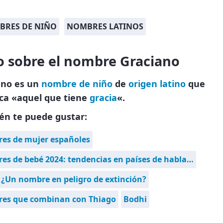
BRES DE NIÑO
NOMBRES LATINOS
o sobre el nombre Graciano
ano es un
nombre de niño
de
origen latino
que
ica «aquel que tiene
gracia
«.
én te puede gustar:
es de mujer españoles
s de bebé 2024: tendencias en países de habla…
 ¿Un nombre en peligro de extinción?
es que combinan con Thiago
Bodhi