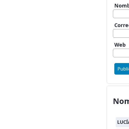
Nom
Corre
Web
Nom
LUCÍ