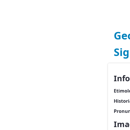
Ge
Si
Inf
Etimol
Histor
Pronun
Ima