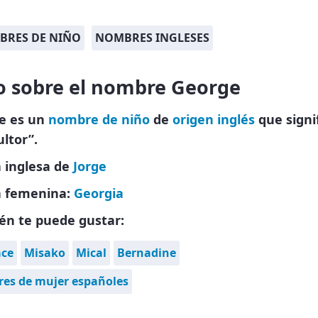
BRES DE NIÑO
NOMBRES INGLESES
o sobre el nombre George
e es un
nombre de niño
de
origen inglés
que signi
ultor”.
 inglesa de
Jorge
 femenina:
Georgia
én te puede gustar:
ace
Misako
Mical
Bernadine
es de mujer españoles