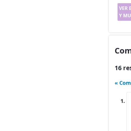
VER 
Y MU
Com
16 re
« Com