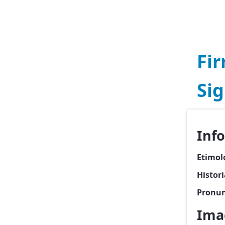
Fi
Sig
Inf
Etimol
Histor
Pronun
Ima