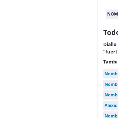
NOM
Todo
Diallo
“fuert
Tambi
Nombr
Nombre
Nombr
Alexa:
Nombr