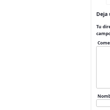
Deja 
Tu dir
campo
Come
Nom