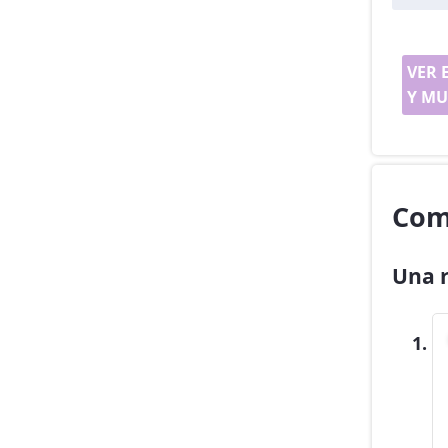
VER 
Y MU
Com
Una r