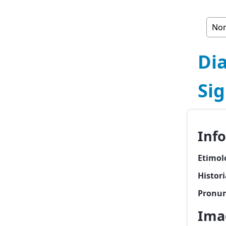
Dia
Sig
Inf
Etimol
Histori
Pronun
Imag