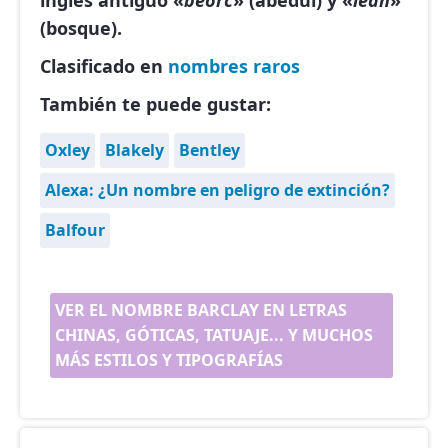
inglés antiguo «
beorc
» (abedul) y «
leah
»
(bosque).
Clasificado en
nombres raros
También te puede gustar:
Oxley
Blakely
Bentley
Alexa: ¿Un nombre en peligro de extinción?
Balfour
VER EL NOMBRE BARCLAY EN LETRAS
CHINAS, GÓTICAS, TATUAJE... Y MUCHOS
MÁS ESTILOS Y TIPOGRAFÍAS