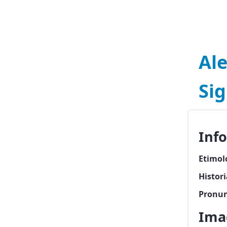
Ale
Sig
Inf
Etimol
Histor
Pronun
Ima