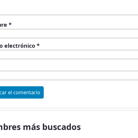
bre
*
o electrónico
*
bres más buscados