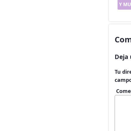
Y MU
Com
Deja 
Tu dir
campo
Come