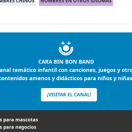
MBRES CHINOS
NOMBRES EN OTROS IDIOMAS
CARA BIN BON BAND
anal temático infantil con canciones, juegos y otr
contenidos amenos y didácticos para niños y niñas
¡VISITAR EL CANAL!
 para mascotas
 para negocios