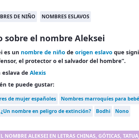
BRES DE NIÑO
NOMBRES ESLAVOS
o sobre el nombre Aleksei
ei es un
nombre de niño
de
origen eslavo
que signi
fensor, el protector o el salvador del hombre”.
 eslava de
Alexis
én te puede gustar:
es de mujer españoles
Nombres marroquíes para bebé
 ¿Un nombre en peligro de extinción?
Bodhi
Nono
EL NOMBRE ALEKSEI EN LETRAS CHINAS, GÓTICAS, TATUAJ