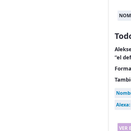
NOM
Tod
Aleks
“el de
Forma
Tambi
Nombr
Alexa:
VER 