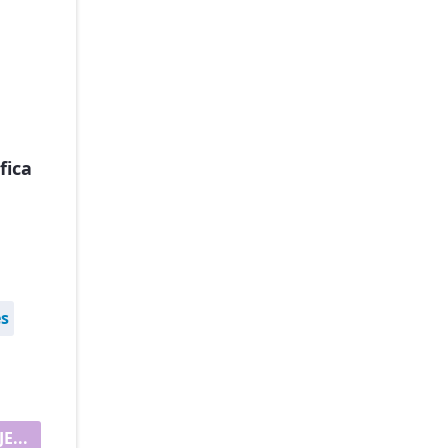
fica
s
E...