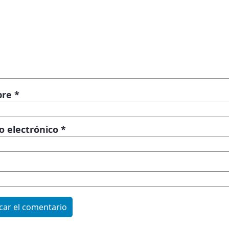
bre
*
o electrónico
*