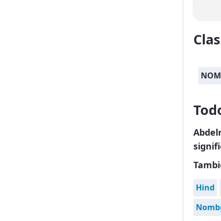
Clas
NOM
Tod
Abdel
signif
Tambi
Hind
Nombr