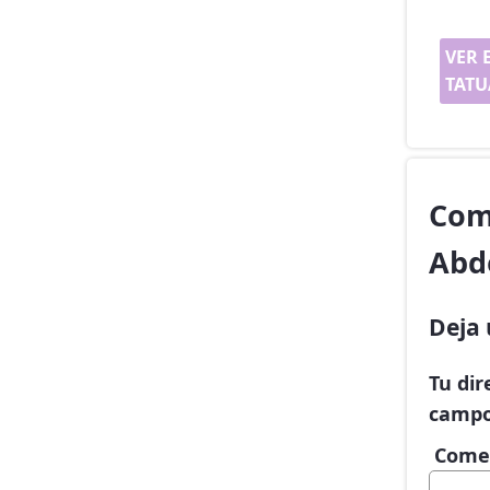
VER 
TATU
Com
Abd
Deja 
Tu dir
campo
Come