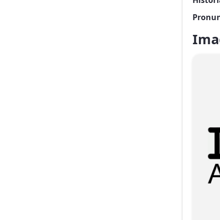
Histor
Pronun
Ima