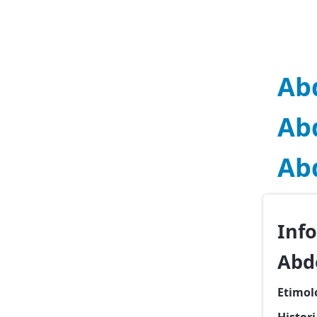
Ab
Ab
Ab
Inf
Abd
Etimol