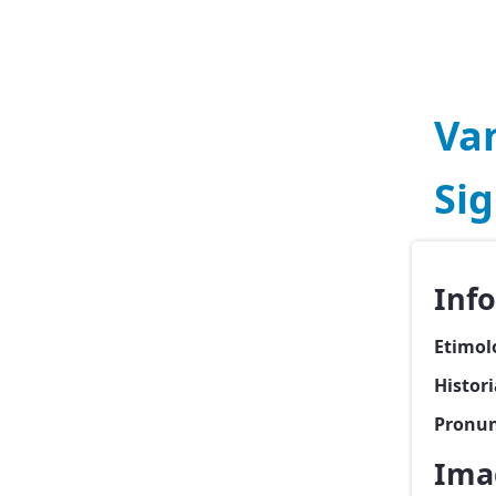
Va
Sig
Inf
Etimol
Histor
Pronun
Ima