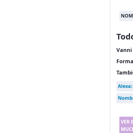
NOMB
Tod
Vanni
Forma
Tambi
Alexa:
Nombr
VER 
MUCH