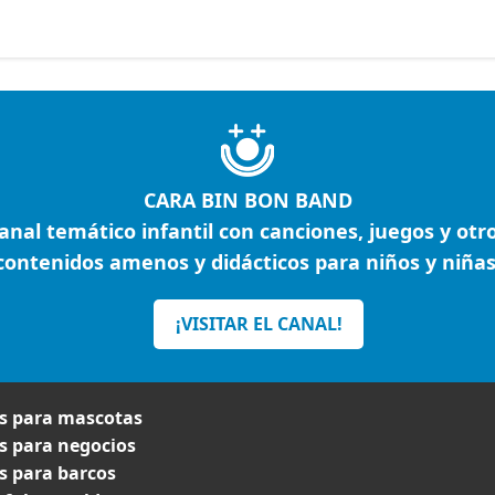
CARA BIN BON BAND
anal temático infantil con canciones, juegos y otr
contenidos amenos y didácticos para niños y niñas
¡VISITAR EL CANAL!
 para mascotas
 para negocios
 para barcos