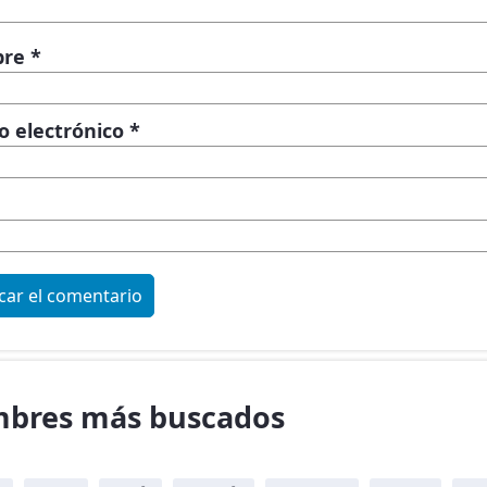
bre
*
o electrónico
*
bres más buscados