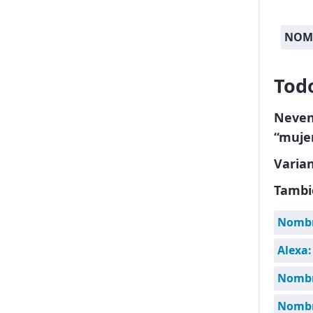
NOM
Tod
Neven
“mujer
Varia
Tambi
Nombr
Alexa:
Nombr
Nombre