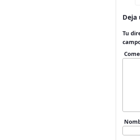
Deja 
Tu dir
campo
Come
Nom