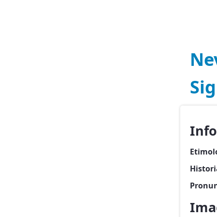
Ne
Si
Inf
Etimol
Histor
Pronun
Ima