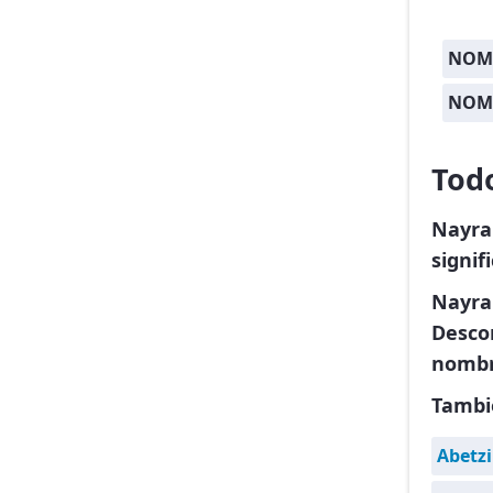
NOM
NOM
Tod
Nayra
signif
Nayra
Descon
nombr
Tambi
Abetzi