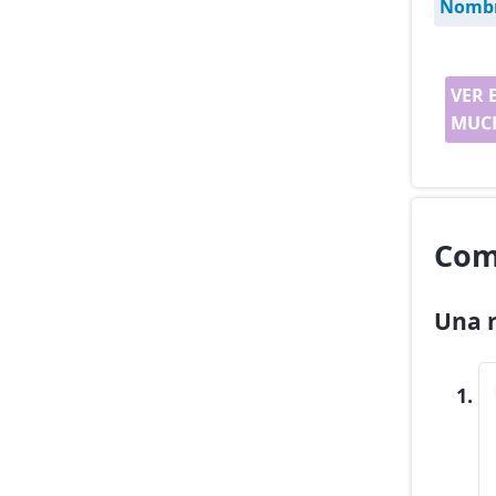
Nombr
VER 
MUCH
Com
Una r