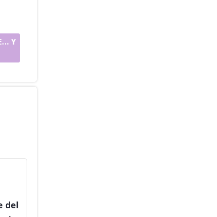
.. Y
e del