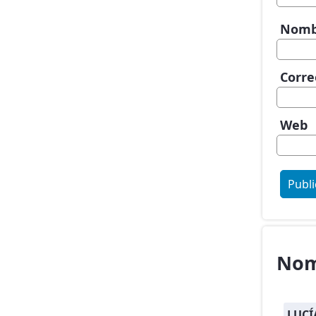
Nom
Corre
Web
Nom
LUCÍ