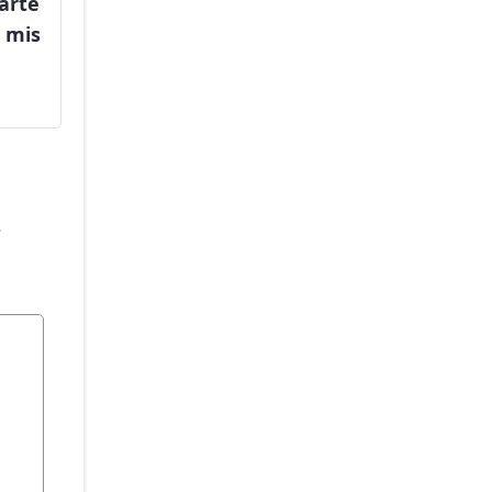
arte
q mis
s