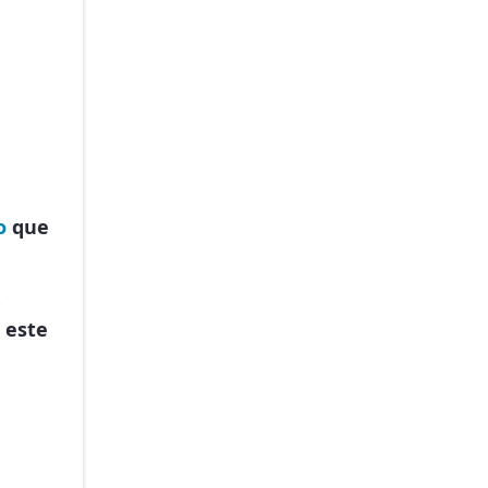
o
que
.
 este