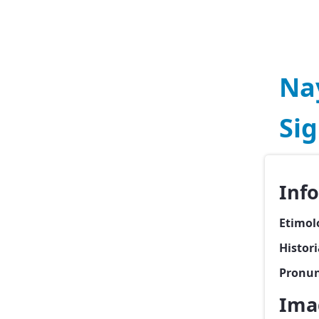
Na
Si
Inf
Etimol
Histor
Pronun
Ima