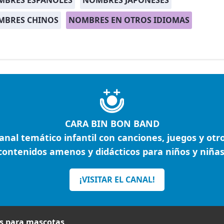
MBRES ESPAÑOLES
NOMBRES JAPONESES
MBRES CHINOS
NOMBRES EN OTROS IDIOMAS
CARA BIN BON BAND
anal temático infantil con canciones, juegos y otr
contenidos amenos y didácticos para niños y niñas
¡VISITAR EL CANAL!
 para mascotas