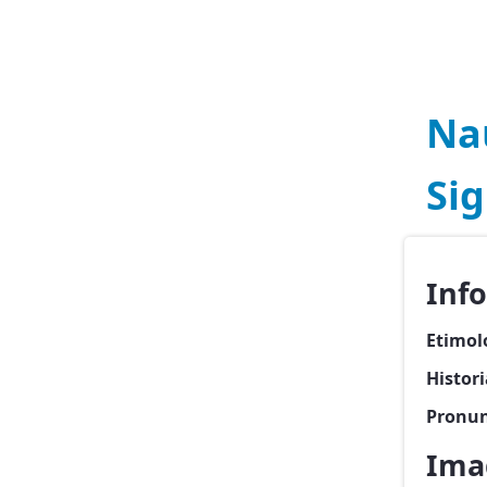
Na
Si
Inf
Etimol
Histor
Pronun
Ima