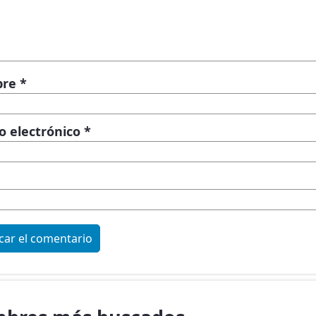
bre
*
o electrónico
*