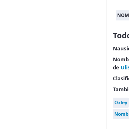
NOMB
Tod
Nausi
Nombre
de
Uli
Clasif
Tambi
Oxley
Nombre