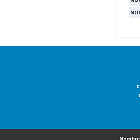
NO
NO
c
Nombres