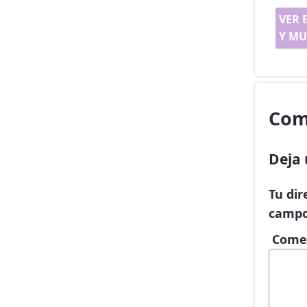
VER 
Y MU
Com
Deja 
Tu dir
campo
Come