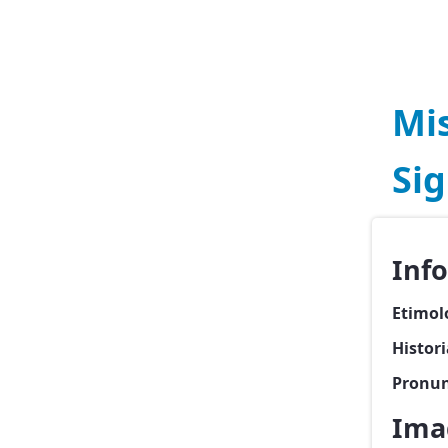
Mi
Sig
Inf
Etimol
Histor
Pronun
Ima