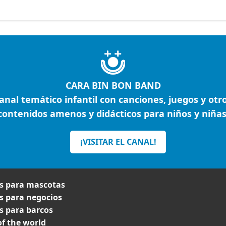
CARA BIN BON BAND
anal temático infantil con canciones, juegos y otr
contenidos amenos y didácticos para niños y niñas
¡VISITAR EL CANAL!
 para mascotas
 para negocios
 para barcos
f the world