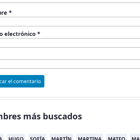
bre
*
o electrónico
*
bres más buscados
A
HUGO
SOFÍA
MARTÍN
MARTINA
MATEO
MA