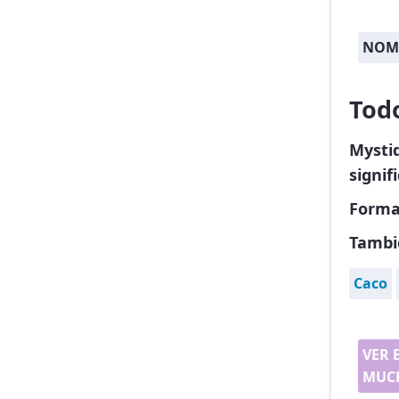
NOMB
Tod
Mysti
signif
Forma
Tambi
Caco
VER 
MUCH