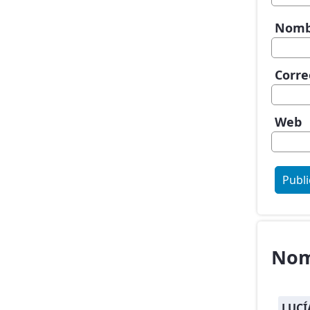
Nom
Corre
Web
Nom
LUCÍ