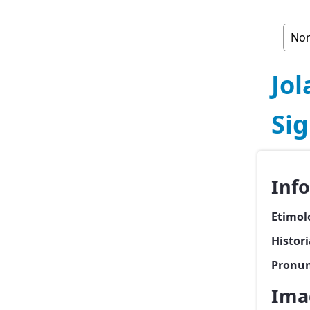
Jol
Sig
Inf
Etimol
Histor
Pronun
Ima