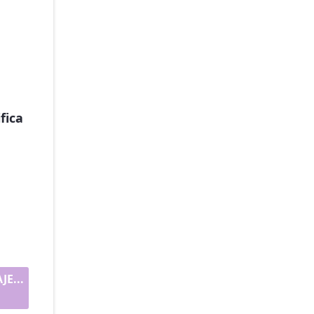
fica
E...