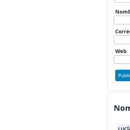
Nom
Corre
Web
Nom
LUCÍ