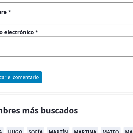
bre
*
o electrónico
*
bres más buscados
A
HUGO
SOFÍA
MARTÍN
MARTINA
MATEO
MA