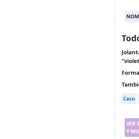
NOMB
Tod
Jolan
“viole
Forma
Tambi
Caco
VER 
Y MU