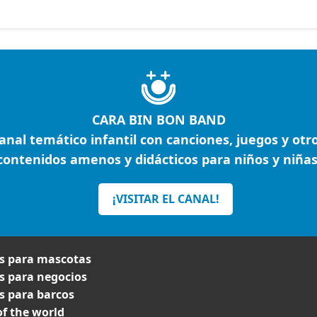
CARA BIN BON BAND
anal temático infantil con canciones, juegos y otr
contenidos amenos y didácticos para niños y niñas
¡VISITAR EL CANAL!
 para mascotas
 para negocios
 para barcos
f the world