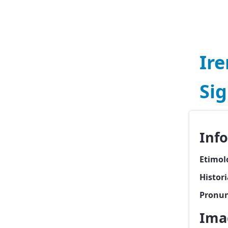
Ir
Sig
Inf
Etimol
Histor
Pronun
Ima