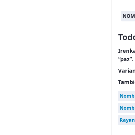
NOM
Tod
Irenk
“paz”.
Varia
Tambi
Nombr
Nombre
Rayan