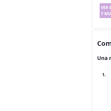
VER 
Y MU
Com
Una r