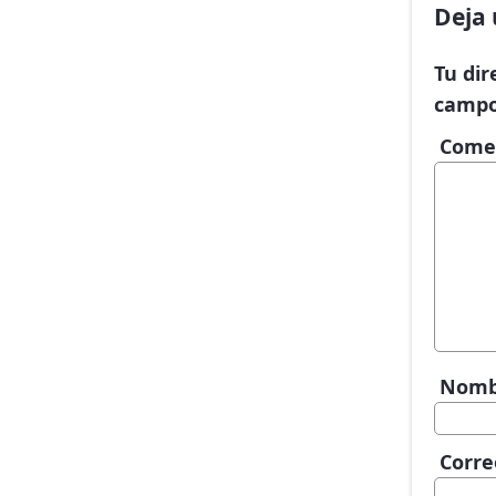
Deja 
Tu dir
campo
Come
Nom
Corre