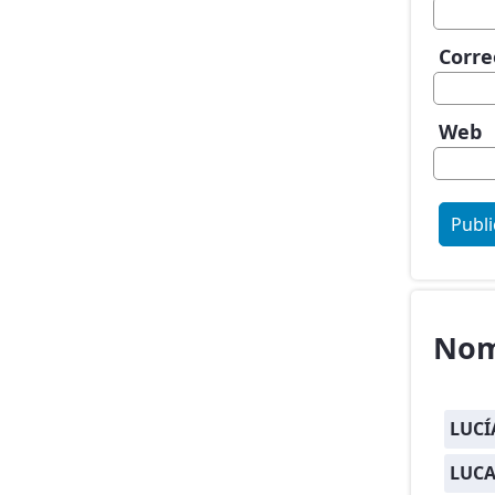
Corre
Web
Nom
LUCÍ
LUCA