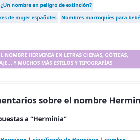
 ¿Un nombre en peligro de extinción?
es de mujer españoles
Nombres marroquíes para bebé
EL NOMBRE HERMINIA EN LETRAS CHINAS, GÓTICAS,
AJE... Y MUCHOS MÁS ESTILOS Y TIPOGRAFÍAS
entarios sobre el nombre Hermin
puestas a “Herminia”
Hermione | significado de Hermione | nombre