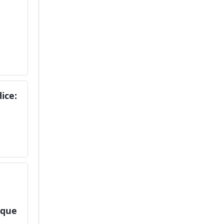
dice:
 que