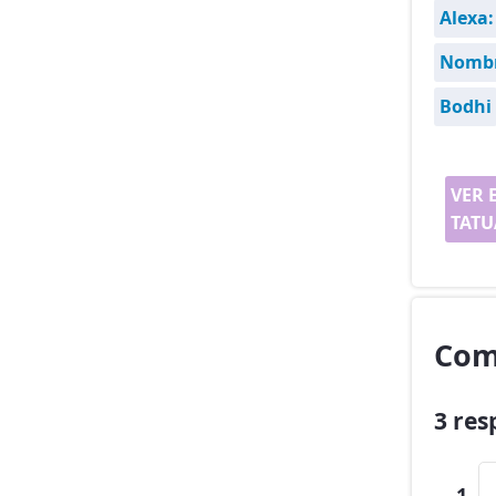
Alexa:
Nombr
Bodhi
VER 
TATU
Com
3 res