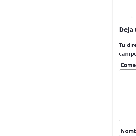
Deja 
Tu dir
campo
Come
Nom