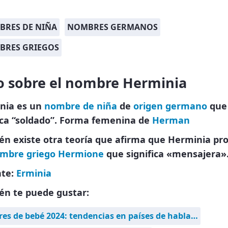
RES DE NIÑA
NOMBRES GERMANOS
BRES GRIEGOS
o sobre el nombre Herminia
nia es un
nombre de niña
de
origen germano
que
fica “soldado”. Forma femenina de
Herman
én existe otra teoría que afirma que Herminia pr
mbre griego
Hermione
que significa «mensajera»
nte:
Erminia
én te puede gustar:
s de bebé 2024: tendencias en países de habla…