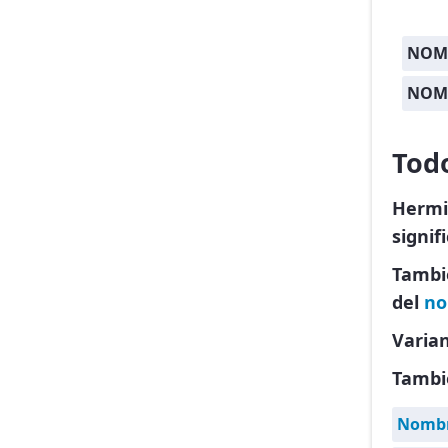
NOMB
NOM
Tod
Hermi
signi
Tambi
del
no
Varia
Tambi
Nombre