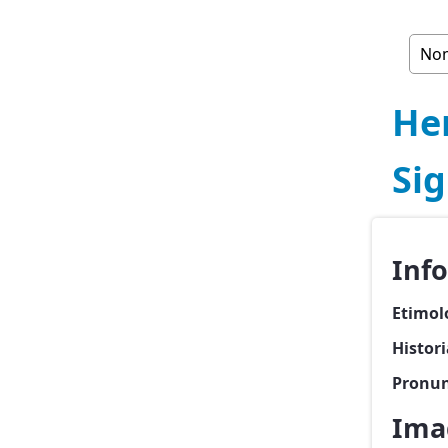
He
Si
Inf
Etimol
Histor
Pronun
Ima