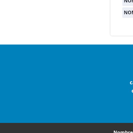
NO
NO
c
Nombres