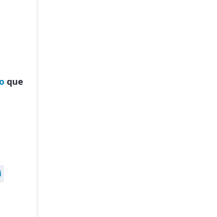
o
que
i