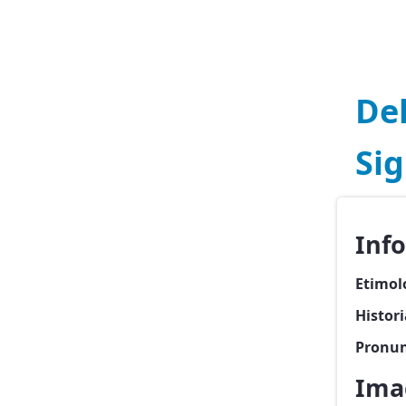
De
Sig
Inf
Etimol
Histor
Pronun
Ima