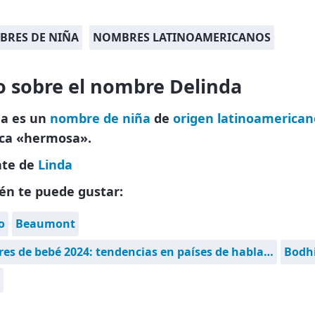
RES DE NIÑA
NOMBRES LATINOAMERICANOS
o sobre el nombre Delinda
da es un
nombre de niña
de
origen latinoamerican
ica «hermosa».
nte de
Linda
én te puede gustar:
o
Beaumont
s de bebé 2024: tendencias en países de habla…
Bodh