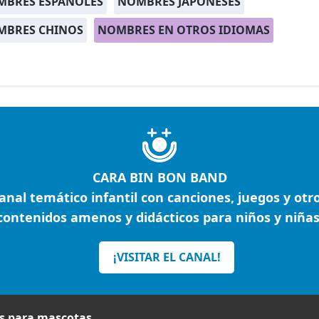
MBRES ESPAÑOLES
NOMBRES JAPONESES
MBRES CHINOS
NOMBRES EN OTROS IDIOMAS
CARA BIN BON BAND
anal temático infantil con canciones, juegos y otr
contenidos amenos y didácticos para niños y niñas
¡VISITAR EL CANAL!
 para mascotas