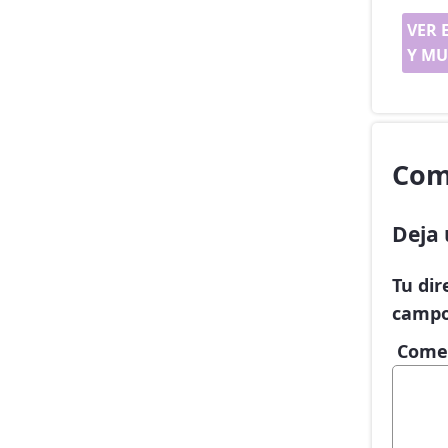
VER 
Y MU
Com
Deja 
Tu dir
campo
Come