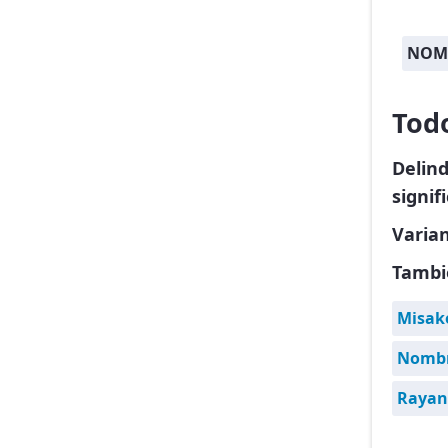
NOMB
Tod
Delin
signif
Varia
Tambi
Misak
Nombre
Rayan