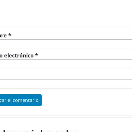
bre
*
o electrónico
*