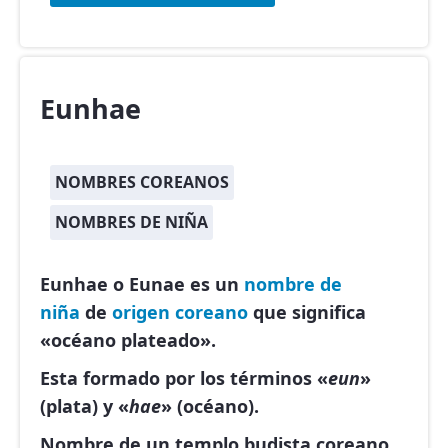
Eunhae
NOMBRES COREANOS
NOMBRES DE NIÑA
Eunhae o Eunae es un
nombre de
niña
de
origen coreano
que significa
«océano plateado».
Esta formado por los términos «
eun
»
(plata) y «
hae
» (océano).
Nombre de un templo budista coreano.