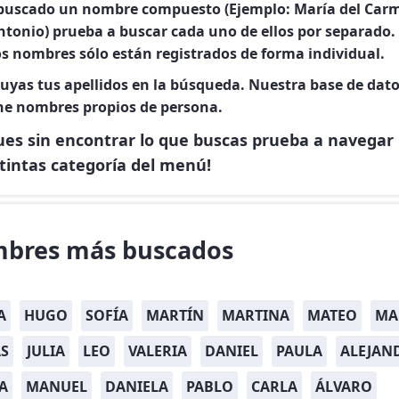
 buscado un nombre compuesto (Ejemplo: María del Car
ntonio) prueba a buscar cada uno de ellos por separado.
s nombres sólo están registrados de forma individual.
luyas tus apellidos en la búsqueda. Nuestra base de dato
ne nombres propios de persona.
gues sin encontrar lo que buscas prueba a navegar
stintas categoría del menú!
bres más buscados
A
HUGO
SOFÍA
MARTÍN
MARTINA
MATEO
MA
S
JULIA
LEO
VALERIA
DANIEL
PAULA
ALEJAN
A
MANUEL
DANIELA
PABLO
CARLA
ÁLVARO