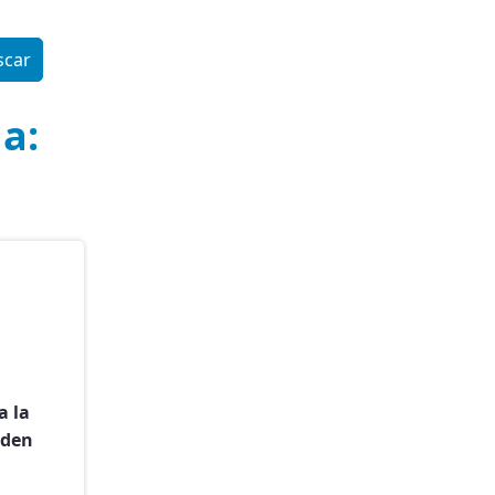
a:
a la
eden