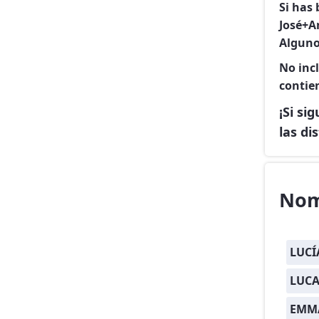
Si has
José+A
Alguno
No inc
contie
¡Si si
las di
Nom
LUCÍ
LUCA
EMM