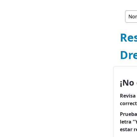
Re
Dr
¡No
Revisa
correc
Prueba
letra 
estar 