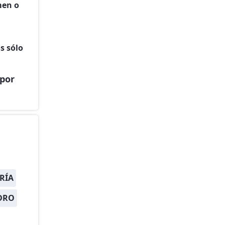
men o
s sólo
 por
RÍA
DRO